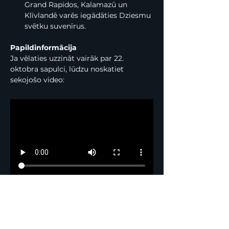
Grand Rapidos, Kalamazū un 
Klīvlandē varēs iegādāties Dziesmu 
svētku suvenīrus. 
Papildinformācija
Ja vēlaties uzzināt vairāk par 22. 
oktobra sapulci, lūdzu noskatiet 
sekojošo video: 
Esiet informēts par mūsu jaunumiem, 
reģistrējoties mūsu 
vēstuļu kopai
, 
rakstot uz “
Sazinies ar mums!
”, sekojot 
mūsu 
Instagram
un
Facebook
.