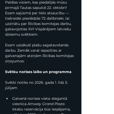
Paldies visiem, kas piedalījās mūsu 
pirmajā Tautas sapulcē 22. oktobrī! 
Esam sajūsmā par lielo atsaucību — 
tiešraidei pieslēdzās 72 dalībnieki, lai 
uzzinātu par Rīcības komitejas darbu, 
gatavojoties XVI Vispārējiem latviešu 
dziesmu svētkiem. 
Esam uzsākuši plašu sagatavošanās 
darbu. Zemāk varat iepazīties ar 
galvenajām atziņām Rīcības komitejas 
ziņojumos:
Svētku norises laiks un programma
Svētki notiks no 2026. gada 1. līdz 5. 
jūlijam
Galvenā norises vieta: elegantā 
viesnīca 
Amway Grand Plaza
. 
Istabu rezervācija būs iespējama, 