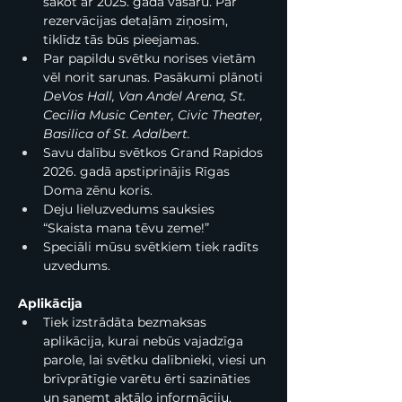
sākot ar 2025. gada vasaru. Par 
rezervācijas detaļām ziņosim, 
tiklīdz tās būs pieejamas.
Par papildu svētku norises vietām 
vēl norit sarunas. Pasākumi plānoti 
DeVos Hall, Van Andel Arena, St. 
Cecilia Music Center, Civic Theater, 
Basilica of St. Adalbert. 
Savu dalību svētkos Grand Rapidos 
2026. gadā apstiprinājis Rīgas 
Doma zēnu koris.
Deju lieluzvedums sauksies 
“Skaista mana tēvu zeme!”
Speciāli mūsu svētkiem tiek radīts 
uzvedums.
Aplikācija
Tiek izstrādāta bezmaksas 
aplikācija, kurai nebūs vajadzīga 
parole, lai svētku dalībnieki, viesi un 
brīvprātīgie varētu ērti sazināties 
un saņemt aktālo informāciju.