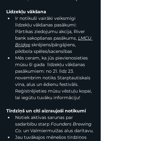
Līdzekļu vākšana
Ir notikuši vairāki veiksmīgi 
līdzekļu vākšanas pasākumi: 
Pārtikas ziedojumu akcija, River 
bank sakopšanas pasākums, 
LMCU 
Bridge
 skrējiens/pārgājiens, 
piklbola spēles/sacensības
Mēs ceram, ka jūs pievienosieties 
mūsu šī gada  līdzekļu vākšanas 
pasākumiem: no 21. līdz 23. 
novembrim notiks Starptautiskais 
vīna, alus un ēdienu festivāls. 
Reģistrējieties mūsu vēstuļu kopai, 
lai iegūtu tuvāku informāciju!
Tirdziņš un citi aizraujoši notikumi
Notiek aktīvas sarunas par 
sadarbību starp 
Founders Brewing 
Co
. un Valmiermuižas alus darītavu.
Jau tuvākajos mēnešos tirdziņos 